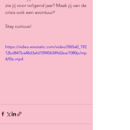
zie jij voor volgend jaar? Maak jij van de 
crisis ook een avontuur?
Stay curious!
https://video.wixstatic.com/video/5f65a0_192
12bd847ba48d3afd109456349d2ea/1080p/mp
4/file.mp4