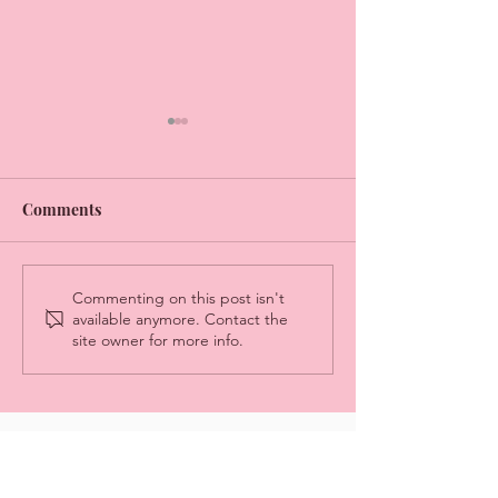
Comments
I took a random bus and I
5 reasons to buil
Commenting on this post isn't
available anymore. Contact the
encourage you to do so
culture of curios
site owner for more info.
too! Here is why: